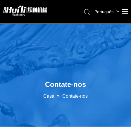
Português
English
العربية
Français
Pусский
Español
Contate-nos
Casa
»
Contate-nos