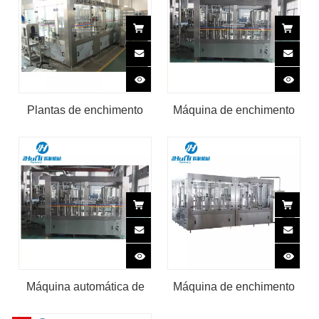
vidro
Plantas de enchimento
Máquina de enchimento
automático de água
totalmente automática
potável para garrafas PET
Huili em lata
Huili
Máquina automática de
Máquina de enchimento
enchimento de suco Huili
de água carbonatada