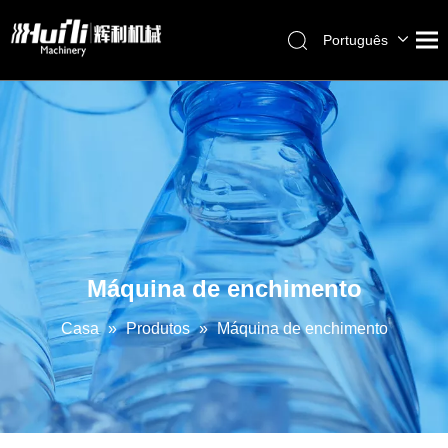
Português
English
العربية
Français
Pусский
Español
Máquina de enchimento
Casa
»
Produtos
»
Máquina de enchimento