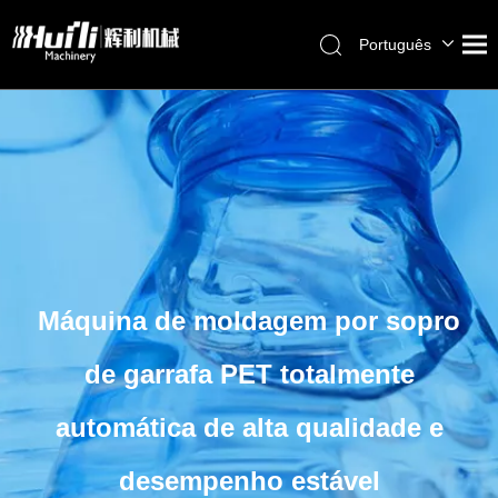
Português
English
العربية
Français
Pусский
Español
Máquina de moldagem por sopro
de garrafa PET totalmente
automática de alta qualidade e
desempenho estável